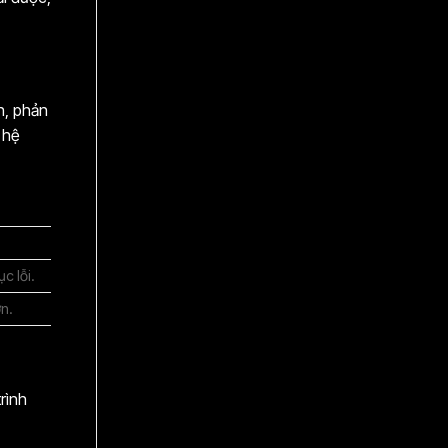
h, phản
 hệ
c lỗi.
ơn.
rình