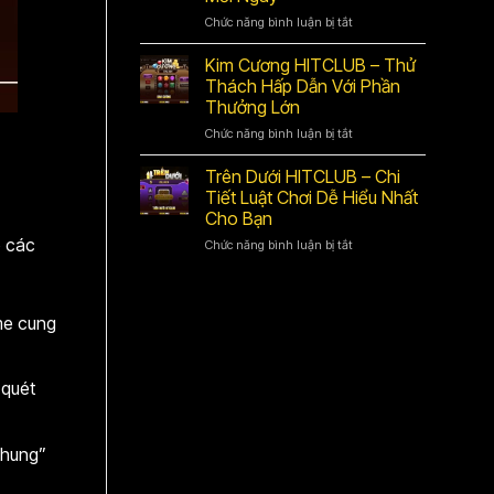
Nghiệm
Cực
Chức năng bình luận bị tắt
ở
Trúng
Hấp
Mini
Thưởng
Dẫn
Poker
Dễ
Kim Cương HITCLUB – Thử
HITCLUB
Dàng
Thách Hấp Dẫn Với Phần
–
Và
Thưởng Lớn
Nhập
Hấp
Chức năng bình luận bị tắt
ở
Cuộc
Dẫn
Kim
Ngay
Cương
Để
Trên Dưới HITCLUB – Chi
HITCLUB
Thắng
Tiết Luật Chơi Dễ Hiểu Nhất
–
Lớn
Cho Bạn
Thử
Mỗi
o các
Chức năng bình luận bị tắt
ở
Thách
Ngày
Trên
Hấp
Dưới
Dẫn
HITCLUB
Với
–
me cung
Phần
Chi
Thưởng
Tiết
Lớn
Luật
 quét
Chơi
Dễ
Hiểu
Nhất
chung”
Cho
Bạn