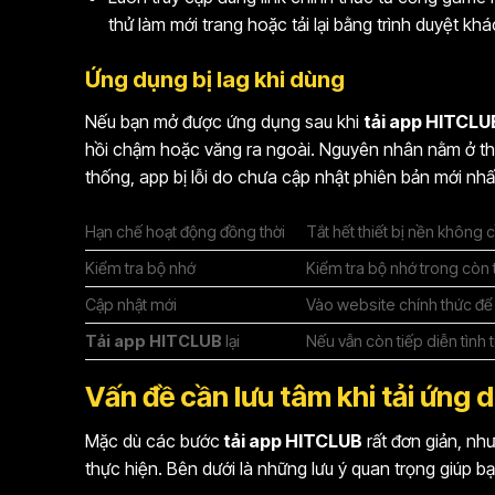
thử làm mới trang hoặc tải lại bằng trình duyệt 
Ứng dụng bị lag khi dùng
Nếu bạn mở được ứng dụng sau khi
tải app HITCLU
hồi chậm hoặc văng ra ngoài. Nguyên nhân nằm ở thi
thống, app bị lỗi do chưa cập nhật phiên bản mới nh
Hạn chế hoạt động đồng thời
Tắt hết thiết bị nền không
Kiểm tra bộ nhớ
Kiểm tra bộ nhớ trong còn 
Cập nhật mới
Vào website chính thức để
Tải app HITCLUB
lại
Nếu vẫn còn tiếp diễn tình 
Vấn đề cần lưu tâm khi tải ứng
Mặc dù các bước
tải app HITCLUB
rất đơn giản, nh
thực hiện. Bên dưới là những lưu ý quan trọng giúp 