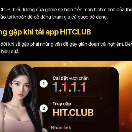
LUB, biểu tượng của game sẽ hiện trên màn hình chính của thiế
vào tài khoản để dễ dàng tham gia cá cược dễ dàng.
g gặp khi tải app HITCLUB
đôi khi sẽ gặp phải những vấn đề gây gián đoạn trải nghiệm. Bê
 hiệu quả: