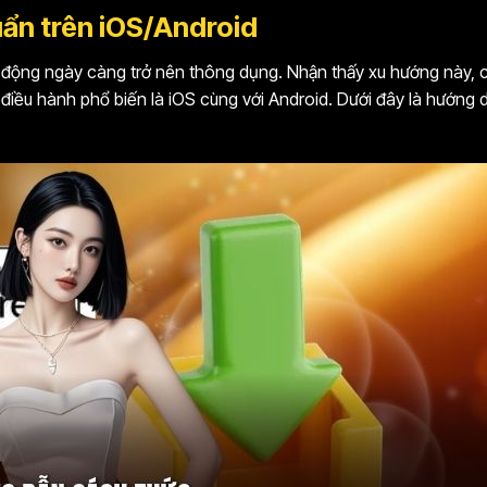
ẩn trên iOS/Android
 di động ngày càng trở nên thông dụng. Nhận thấy xu hướng này,
điều hành phổ biến là iOS cùng với Android. Dưới đây là hướng 