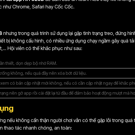
khác như Chrome, Safari hay Cốc Cốc.
B
nhưng trong quá trình sử dụng lại gặp tình trạng treo, đứng hìn
ết bị không cấu hình, có nhiều ứng dụng chạy ngầm gây quá tải
ất,… Hội viên có thể khắc phục như sau:
 cần thiết, dọn dẹp bộ nhớ RAM.
trống không, nếu quá đầy nên xóa bớt dữ liệu.
 xem có bản cập nhật mới không, nếu có cần cập nhật ngay để khắc phụ
trạng nên gỡ app rồi cài đặt lại từ đầu để đảm bảo hoạt động mượt mà h
 dụng
ưng nếu không cẩn thận người chơi vẫn có thể gặp lỗi trong quá t
bạn thao tác nhanh chóng, an toàn: