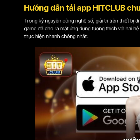
Hướng dẫn tải app HITCLUB chu
Trong kỷ nguyên công nghệ số, giải trí trên thiết bị
game đã cho ra mắt ứng dụng tương thích với hai hệ 
thực hiện nhanh chóng nhất: