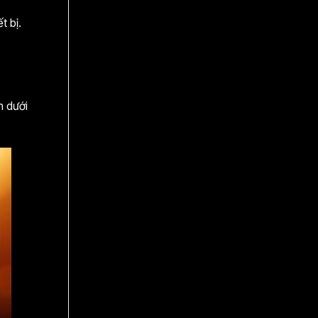
t bị.
n dưới