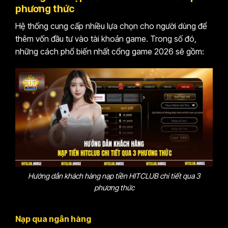
phương thức
Hệ thống cung cấp nhiều lựa chọn cho người dùng để
thêm vốn đầu tư vào tài khoản game. Trong số đó,
những cách phổ biến nhất cổng game 2026 sẽ gồm:
Hướng dẫn khách hàng nạp tiền HITCLUB chi tiết qua 3
phương thức
Nạp qua ngân hàng