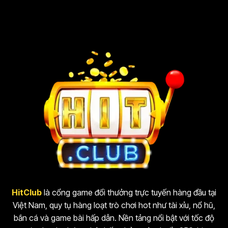
Chi
Phần
Tiết
Thưởng
Luật
Lớn
Chơi
Dễ
Hiểu
Nhất
Cho
Bạn
HitClub
là cổng game đổi thưởng trực tuyến hàng đầu tại
Việt Nam, quy tụ hàng loạt trò chơi hot như tài xỉu, nổ hũ,
bắn cá và game bài hấp dẫn. Nền tảng nổi bật với tốc độ