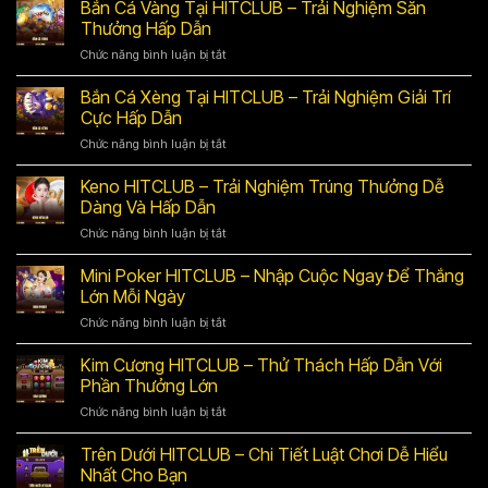
Cá
Bắn Cá Vàng Tại HITCLUB – Trải Nghiệm Săn
Trải
H5
Nghiệm
Thưởng Hấp Dẫn
Hitclub
Chiến
Chức năng bình luận bị tắt
ở
–
Thuật
Bắn
Săn
Đỉnh
Cá
Bắn Cá Xèng Tại HITCLUB – Trải Nghiệm Giải Trí
Cá
Cao
Vàng
Nhanh,
Cực Hấp Dẫn
Tại
Thưởng
Chức năng bình luận bị tắt
ở
HITCLUB
Lớn,
Bắn
–
Chơi
Cá
Keno HITCLUB – Trải Nghiệm Trúng Thưởng Dễ
Trải
Mượt
Xèng
Nghiệm
Dàng Và Hấp Dẫn
Tại
Săn
Chức năng bình luận bị tắt
ở
HITCLUB
Thưởng
Keno
–
Hấp
HITCLUB
Mini Poker HITCLUB – Nhập Cuộc Ngay Để Thắng
Trải
Dẫn
–
Nghiệm
Lớn Mỗi Ngày
Trải
Giải
Chức năng bình luận bị tắt
ở
Nghiệm
Trí
Mini
Trúng
Cực
Poker
Kim Cương HITCLUB – Thử Thách Hấp Dẫn Với
Thưởng
Hấp
HITCLUB
Dễ
Phần Thưởng Lớn
Dẫn
–
Dàng
Chức năng bình luận bị tắt
ở
Nhập
Và
Kim
Cuộc
Hấp
Cương
Trên Dưới HITCLUB – Chi Tiết Luật Chơi Dễ Hiểu
Ngay
Dẫn
HITCLUB
Để
Nhất Cho Bạn
–