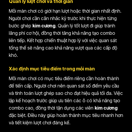
Quản lý lượt chơi và thời gian
Mỗi màn chơi có giới hạn lượt hoặc thời gian nhất định.
Người chơi cần cân nhắc kỹ trước khi thực hiện từng
bước ghép
kim cương
. Quản lý tốt lượt đi giúp tránh
lãng phí cơ hội, đồng thời tăng khả năng tạo combo
liên tiếp. Kết hợp chiến thuật hợp lý với việc quan sát
tổng thể sẽ nâng cao khả năng vượt qua các cấp độ
khó.
Xác định mục tiêu điểm trong mỗi màn
Mỗi màn chơi có mục tiêu điểm riêng cần hoàn thành
để tiến cấp. Người chơi nên quan sát số điểm yêu cầu
và tính toán lượt ghép sao cho đạt hiệu quả tối đa. Việc
lập kế hoạch trước giúp ưu tiên các ô có khả năng tạo
combo cao, đồng thời tận dụng các viên
kim cương
đặc biệt. Điều này giúp hoàn thành mục tiêu nhanh hơn
và tiết kiệm lượt chơi đáng kể.