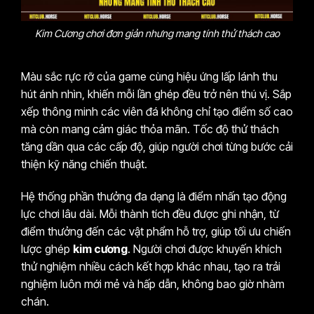
Kim Cương chơi đơn giản nhưng mang tính thử thách cao
Màu sắc rực rỡ của game cùng hiệu ứng lấp lánh thu
hút ánh nhìn, khiến mỗi lần ghép đều trở nên thú vị. Sắp
xếp thông minh các viên đá không chỉ tạo điểm số cao
mà còn mang cảm giác thỏa mãn. Tốc độ thử thách
tăng dần qua các cấp độ, giúp người chơi từng bước cải
thiện kỹ năng chiến thuật.
Hệ thống phần thưởng đa dạng là điểm nhấn tạo động
lực chơi lâu dài. Mỗi thành tích đều được ghi nhận, từ
điểm thưởng đến các vật phẩm hỗ trợ, giúp tối ưu chiến
lược ghép
kim cương
. Người chơi được khuyến khích
thử nghiệm nhiều cách kết hợp khác nhau, tạo ra trải
nghiệm luôn mới mẻ và hấp dẫn, không bao giờ nhàm
chán.