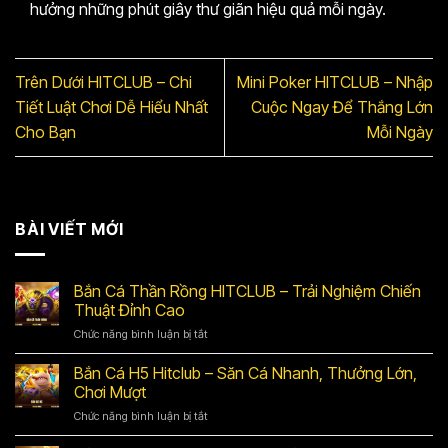
hưởng những phút giây thư giãn hiệu quả mỗi ngày.
Trên Dưới HITCLUB – Chi
Mini Poker HITCLUB – Nhập
Tiết Luật Chơi Dễ Hiểu Nhất
Cuộc Ngay Để Thắng Lớn
Cho Bạn
Mỗi Ngày
BÀI VIẾT MỚI
Bắn Cá Thần Rồng HITCLUB – Trải Nghiệm Chiến
Thuật Đỉnh Cao
Chức năng bình luận bị tắt
ở
Bắn
Cá
Bắn Cá H5 Hitclub – Săn Cá Nhanh, Thưởng Lớn,
Thần
Chơi Mượt
Rồng
Chức năng bình luận bị tắt
ở
HITCLUB
Bắn
–