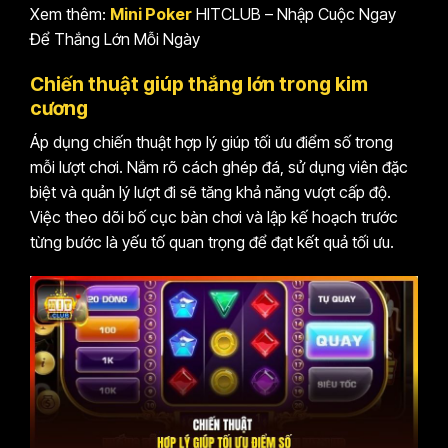
Xem thêm:
Mini Poker
HITCLUB – Nhập Cuộc Ngay
Để Thắng Lớn Mỗi Ngày
Chiến thuật giúp thắng lớn trong kim
cương
Áp dụng chiến thuật hợp lý giúp tối ưu điểm số trong
mỗi lượt chơi. Nắm rõ cách ghép đá, sử dụng viên đặc
biệt và quản lý lượt đi sẽ tăng khả năng vượt cấp độ.
Việc theo dõi bố cục bàn chơi và lập kế hoạch trước
từng bước là yếu tố quan trọng để đạt kết quả tối ưu.