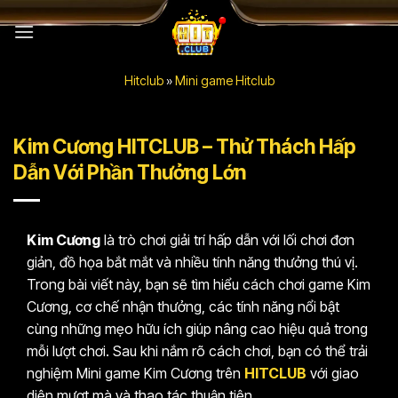
Bỏ
qua
nội
dung
Hitclub
»
Mini game Hitclub
Kim Cương HITCLUB – Thử Thách Hấp
Dẫn Với Phần Thưởng Lớn
Kim Cương
là trò chơi giải trí hấp dẫn với lối chơi đơn
giản, đồ họa bắt mắt và nhiều tính năng thưởng thú vị.
Trong bài viết này, bạn sẽ tìm hiểu cách chơi game Kim
Cương, cơ chế nhận thưởng, các tính năng nổi bật
cùng những mẹo hữu ích giúp nâng cao hiệu quả trong
mỗi lượt chơi. Sau khi nắm rõ cách chơi, bạn có thể trải
nghiệm Mini game Kim Cương trên
HITCLUB
với giao
diện mượt mà và thao tác thuận tiện.