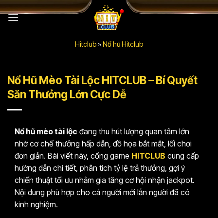
Bỏ
qua
nội
dung
Hitclub
»
Nổ hũ Hitclub
Nổ Hũ Mèo Tài Lộc HITCLUB – Bí Quyết
Săn Thưởng Lớn Cực Dễ
Nổ hũ mèo tài lộc
đang thu hút lượng quan tâm lớn
nhờ cơ chế thưởng hấp dẫn, đồ họa bắt mắt, lối chơi
đơn giản. Bài viết này, cổng game
HITCLUB
cung cấp
hướng dẫn chi tiết, phân tích tỷ lệ trả thưởng, gợi ý
chiến thuật tối ưu nhằm gia tăng cơ hội nhận jackpot.
Nội dung phù hợp cho cả người mới lẫn người đã có
kinh nghiệm.