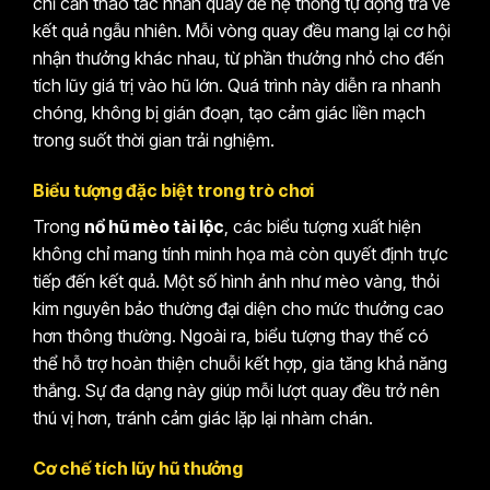
chỉ cần thao tác nhấn quay để hệ thống tự động trả về
kết quả ngẫu nhiên. Mỗi vòng quay đều mang lại cơ hội
nhận thưởng khác nhau, từ phần thưởng nhỏ cho đến
tích lũy giá trị vào hũ lớn. Quá trình này diễn ra nhanh
chóng, không bị gián đoạn, tạo cảm giác liền mạch
trong suốt thời gian trải nghiệm.
Biểu tượng đặc biệt trong trò chơi
Trong
nổ hũ mèo tài lộc
, các biểu tượng xuất hiện
không chỉ mang tính minh họa mà còn quyết định trực
tiếp đến kết quả. Một số hình ảnh như mèo vàng, thỏi
kim nguyên bảo thường đại diện cho mức thưởng cao
hơn thông thường. Ngoài ra, biểu tượng thay thế có
thể hỗ trợ hoàn thiện chuỗi kết hợp, gia tăng khả năng
thắng. Sự đa dạng này giúp mỗi lượt quay đều trở nên
thú vị hơn, tránh cảm giác lặp lại nhàm chán.
Cơ chế tích lũy hũ thưởng