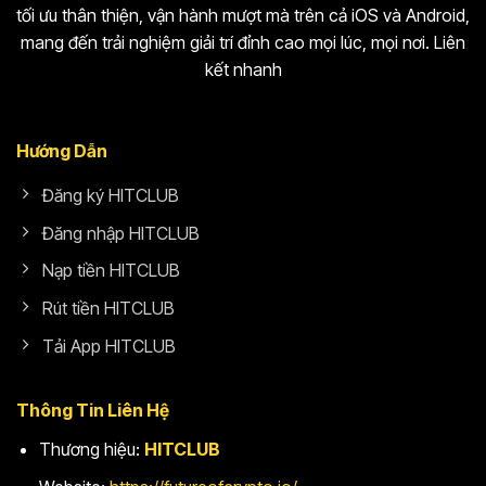
tối ưu thân thiện, vận hành mượt mà trên cả iOS và Android,
mang đến trải nghiệm giải trí đỉnh cao mọi lúc, mọi nơi. Liên
kết nhanh
Hướng Dẫn
Đăng ký HITCLUB
Đăng nhập HITCLUB
Nạp tiền HITCLUB
Rút tiền HITCLUB
Tải App HITCLUB
Thông Tin Liên Hệ
Thương hiệu:
HITCLUB