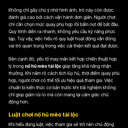
Không chỉ gây chú ý nhờ hình ảnh, trò này còn được
đánh giá cao bởi cách vận hành đơn giản. Người chơi
chỉ cần chọn mức quay phù hợp rồi bấm nút để bắt đầu.
Quy trình diễn ra nhanh, không yêu cầu kỹ năng phức
tạp. Tuy vậy, việc hiểu rõ quy luật hoạt động vẫn đóng
vai trò quan trọng trong việc cải thiện kết quả đạt được.
Bên cạnh đó, yếu tố may mắn kết hợp chiến thuật hợp
lý trong
nổ hũ mèo tài lộc
giúp tăng khả năng nhận
thưởng. Khi nắm rõ cách tích lũy hũ, thời điểm quay phù
hợp, người chơi có thể tối ưu hiệu quả tham gia. Việc
chuẩn bị kiến thức cơ bản trước khi trải nghiệm không
chỉ giúp giảm rủi ro mà còn mang lại cảm giác chủ
động hơn.
Luật chơi nổ hũ mèo tài lộc
Khi hiểu đúng luật, việc tham gia sẽ trở nên chủ động