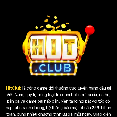
Luật
Lớn
Chơi
Dễ
Hiểu
Nhất
Cho
Bạn
HitClub
là cổng game đổi thưởng trực tuyến hàng đầu tại
Việt Nam, quy tụ hàng loạt trò chơi hot như tài xỉu, nổ hũ,
bắn cá và game bài hấp dẫn. Nền tảng nổi bật với tốc độ
nạp rút nhanh chóng, hệ thống bảo mật chuẩn 256-bit an
toàn, cùng nhiều chương trình ưu đãi mỗi ngày. Giao diện